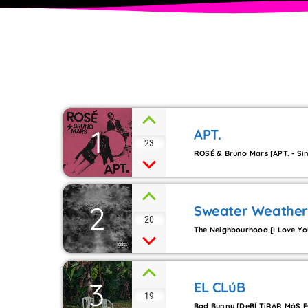
1
APT.
23
ROSÉ & Bruno Mars [APT. - Sin
2
Sweater Weather
20
The Neighbourhood [I Love Yo
3
EL CLúB
19
Bad Bunny [DeBÍ TiRAR MáS 