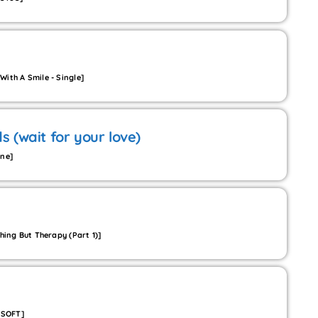
ith A Smile - Single]
s (wait for your love)
ine]
hing But Therapy (Part 1)]
D SOFT]