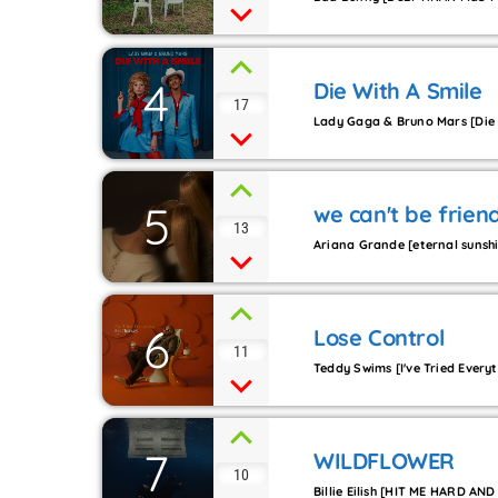
4
Die With A Smile
17
Lady Gaga & Bruno Mars [Die W
5
we can't be friend
13
Ariana Grande [eternal sunsh
6
Lose Control
11
Teddy Swims [I've Tried Everyt
7
WILDFLOWER
10
Billie Eilish [HIT ME HARD AN