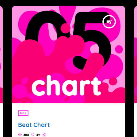
queue_music
hits
Beat Chart
480
49