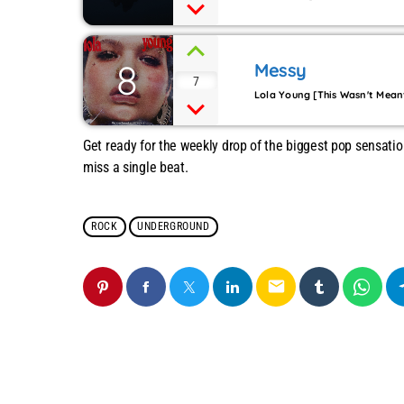
8
Messy
7
Lola Young [This Wasn't Mean
Get ready for the weekly drop of the biggest pop sensati
miss a single beat.
ROCK
UNDERGROUND
email