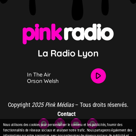
La Radio Lyon
play_arrow
In The Air
In The Air
Orson Welsh
Orson Welsh
Copyright
2025 Pink Médias
– Tous droits réservés.
Contact
Nous utilisons des cookies pour personnaliser le contenu et les publicités, fournir des
fonctionnalités de réseaux sociaux et analyser notre trafic. Nous partageons également des
informations sur votre navigation avec nos partenaires de réseaux sociaux, de publicité et