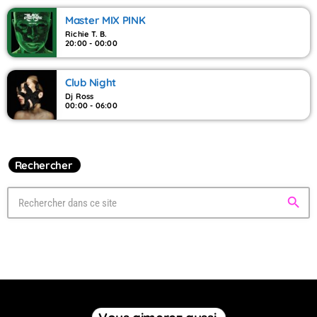
Master MIX PINK
Richie T. B.
20:00 - 00:00
Club Night
Dj Ross
00:00 - 06:00
Rechercher
search