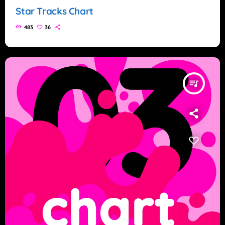
Star Tracks Chart
483
36
queue_music