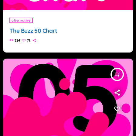
alternative
The Buzz 50 Chart
324
71
queue_music