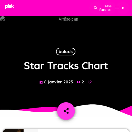
search
menu
play_arrow
balads
Star Tracks Chart
8 janvier 2025
2
today
share
email