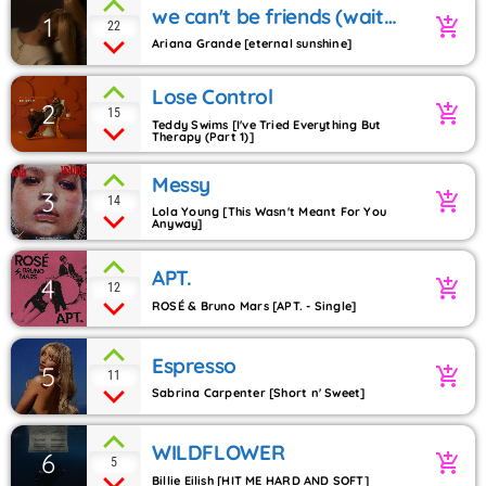
we can't be friends (wait
1
add_shopping_cart
22
for your love)
Ariana Grande [eternal sunshine]
Lose Control
2
add_shopping_cart
15
Teddy Swims [I've Tried Everything But
Therapy (Part 1)]
Messy
3
add_shopping_cart
14
Lola Young [This Wasn't Meant For You
Anyway]
APT.
4
add_shopping_cart
12
ROSÉ & Bruno Mars [APT. - Single]
Espresso
5
add_shopping_cart
11
Sabrina Carpenter [Short n' Sweet]
WILDFLOWER
6
add_shopping_cart
5
Billie Eilish [HIT ME HARD AND SOFT]