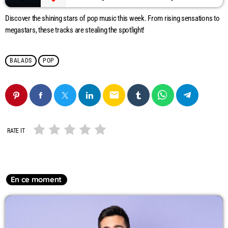
Discover the shining stars of pop music this week. From rising sensations to
megastars, these tracks are stealing the spotlight!
BALADS
POP
email
RATE IT
En ce moment