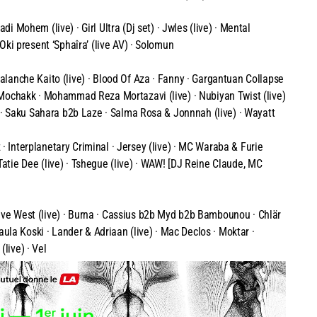
Mohem (live) · Girl Ultra (Dj set) · Jwles (live) · Mental
a Oki present ‘Sphaîra’ (live AV) · Solomun
Avalanche Kaito (live) · Blood Of Aza · Fanny · Gargantuan Collapse
 · Mochakk · Mohammad Reza Mortazavi (live) · Nubiyan Twist (live)
ng) · Saku Sahara b2b Laze · Salma Rosa & Jonnnah (live) · Wayatt
nterplanetary Criminal · Jersey (live) · MC Waraba & Furie
 Tatie Dee (live) · Tshegue (live) · WAW! [DJ Reine Claude, MC
rive West (live) · Burna · Cassius b2b Myd b2b Bambounou · Chlär
 Paula Koski · Lander & Adriaan (live) · Mac Declos · Moktar ·
(live) · Vel