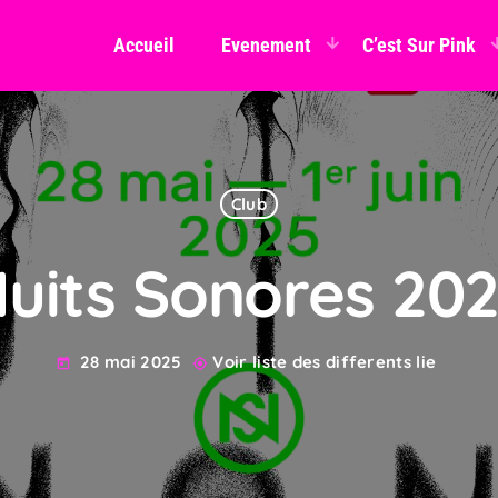
Accueil
Evenement
C’est Sur Pink
Club
uits Sonores 20
28 mai 2025
Voir liste des differents lie
today
my_location