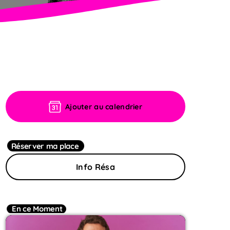
Ajouter au calendrier
Réserver ma place
Info Résa
En ce Moment