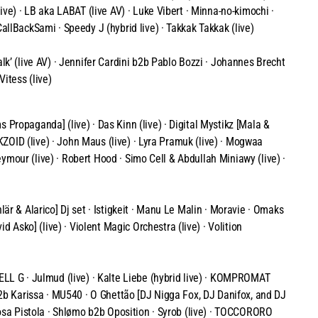
ive) · LB aka LABAT (live AV) · Luke Vibert · Minna-no-kimochi ·
allBackSami · Speedy J (hybrid live) · Takkak Takkak (live)
lk’ (live AV) · Jennifer Cardini b2b Pablo Bozzi · Johannes Brecht
 Vitess (live)
 Propaganda] (live) · Das Kinn (live) · Digital Mystikz [Mala &
AKZOID (live) · John Maus (live) · Lyra Pramuk (live) · Mogwaa
Reymour (live) · Robert Hood · Simo Cell & Abdullah Miniawy (live) ·
är & Alarico] Dj set · Istigkeit · Manu Le Malin · Moravie · Omaks
sko] (live) · Violent Magic Orchestra (live) · Volition
ELL G · Julmud (live) · Kalte Liebe (hybrid live) · KOMPROMAT
b2b Karissa · MU540 · O Ghettão [DJ Nigga Fox, DJ Danifox, and DJ
Rosa Pistola · Shlømo b2b Oposition · Syrob (live) · TOCCORORO