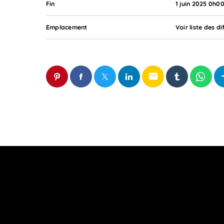
Fin
1 juin 2025 0h0
Emplacement
Voir liste des di
email