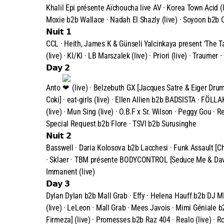
Khalil Epi présente Aïchoucha live AV · Korea Town Acid (l
Moxie b2b Wallace · Nadah El Shazly (live) · Soyoon b2b C
𝗡𝘂𝗶𝘁 𝟭
CCL · Heith, James K & Günseli Yalcinkaya present ‘The Ta
(live) · KI/KI · LB Marszalek (live) · Priori (live) · Traumer ·
𝗗𝗮𝘆 𝟮
Anto
(live) · Belzebuth GX [Jacques Satre & Eiger Drums
Coki] · eat-girls (live) · Ellen Allien b2b BADSISTA · FÖLL
(live) · Mun Sing (live) · O.B.F x Sr. Wilson · Peggy Gou · 
Special Request b2b Flore · TSVI b2b Surusinghe
𝗡𝘂𝗶𝘁 𝟮
Basswell · Daria Kolosova b2b Lacchesi · Funk Assault [Chl
· Sklaer · TBM présente BODYCONTROL [Seduce Me & David A
Immanent (live)
𝗗𝗮𝘆 𝟯
Dylan Dylan b2b Mall Grab · Effy · Helena Hauff b2b DJ M
(live) · LeLeon · Mall Grab · Mees Javois · Mimi Géniale 
Firmeza] (live) · Promesses b2b Raz 404 · Realo (live) · 