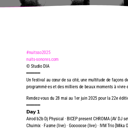
#nuitsso2025
nuits-sonores.com
© Studio DIA
━━━━━
Un festival au cœur de sa cité, une multitude de façons de
programmé·es et des milliers de beaux moments à vivre 
Rendez-vous du 28 mai au 1er juin 2025 pour la 22e édit
━━━━━
𝗗𝗮𝘆 𝟭
Airod b2b Dj Physical · BICEP present CHROMA (AV DJ set
Chuimix · Fasme (live) · Gooooose (live) · IVM Trio [Mika Ok