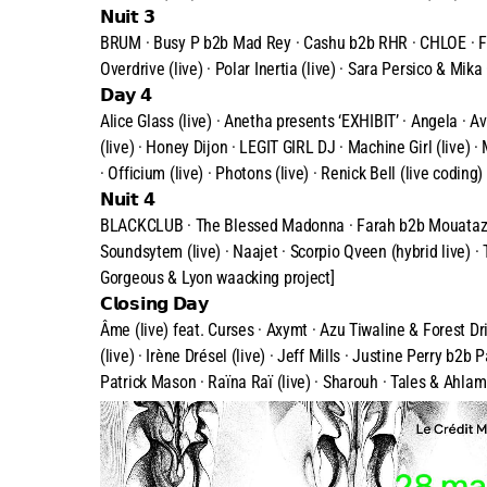
𝗡𝘂𝗶𝘁 𝟯
BRUM · Busy P b2b Mad Rey · Cashu b2b RHR · CHLOE · Fadi 
Overdrive (live) · Polar Inertia (live) · Sara Persico & Mik
𝗗𝗮𝘆 𝟰
Alice Glass (live) · Anetha presents ‘EXHIBIT’ · Angela · 
(live) · Honey Dijon · LEGIT GIRL DJ · Machine Girl (live)
· Officium (live) · Photons (live) · Renick Bell (live codi
𝗡𝘂𝗶𝘁 𝟰
BLACKCLUB · The Blessed Madonna · Farah b2b Mouataz · I
Soundsytem (live) · Naajet · Scorpio Qveen (hybrid live) ·
Gorgeous & Lyon waacking project]
𝗖𝗹𝗼𝘀𝗶𝗻𝗴 𝗗𝗮𝘆
Âme (live) feat. Curses · Axymt · Azu Tiwaline & Forest D
(live) · Irène Drésel (live) · Jeff Mills · Justine Perry b2b
Patrick Mason · Raïna Raï (live) · Sharouh · Tales & Ahlam 