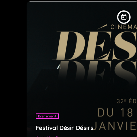
today
Evenement
Festival Désir Désirs