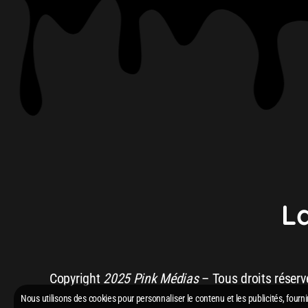
L
Scars To Your Beautiful (Cages Remix)
Copyright
2025 Pink Médias
– Tous droits réserv
Nous utilisons des cookies pour personnaliser le contenu et les publicités, fourni