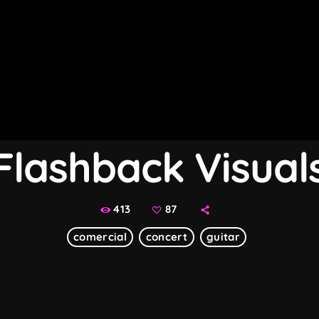
Flashback Visual
413
87
comercial
concert
guitar