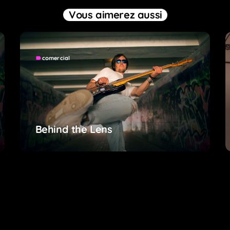
Vous aimerez aussi
comercial
label
Behind the Lens